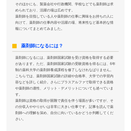
そのほかにも、製薬会社や行政機関、学校などでも薬剤師は求
められており、活躍の場は広めです。
薬剤師を目指している人や薬剤師の仕事に興味をお持ちの人に
向けて、薬剤師の仕事内容や活躍の場、将来性など基本的な情
報についてまとめてみました。
薬剤師になるには？
薬剤師になるには、薬剤師国家試験を受け資格を取得する必要
があります。ただ、薬剤師国家試験の受験資格を得るには、6年
制の薬科大学の薬剤師養成課程を修了しなけれなばりません。
こちらでは、薬剤師国家試験の詳細や合格率、大学での学習内
容などを詳しく紹介。さらにプラスアルファで取得できる資格
や薬剤師の適性、メリット・デメリットについても述べていま
す。
薬剤師は資格の取得が困難で責任を伴う場面が多いですが、そ
の分収入ややりがいは非常に大きい仕事です。記事を読んで薬
剤師への理解を深め、自分に向いているかどうか判断してくだ
さい。